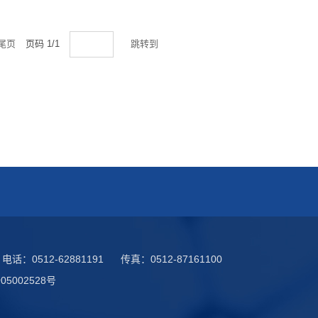
尾页
页码
1
/
1
跳转到
电话：
0512-62881191
传真：
0512-87161100
05002528号