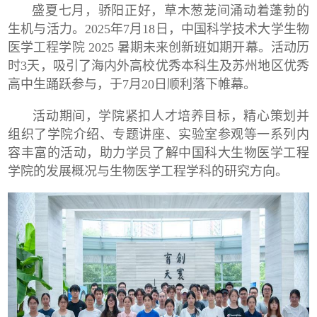
盛夏七月，骄阳正好，草木葱茏间涌动着蓬勃的
生机与活力。
2025
年
7
月
18
日，中国科学技术大学生物
医学工程学院
2025
暑期未来创新班如期开幕。活动历
时
3
天，吸引了海内外高校优秀本科生及苏州地区优秀
高中生踊跃参与，于
7
月
20
日顺利落下帷幕。
活动期间，学院紧扣人才培养目标，精心策划并
组织了学院介绍、专题讲座、实验室参观等一系列内
容丰富的活动，助力学员了解中国科大生物医学工程
学院的发展概况与生物医学工程学科的研究方向。