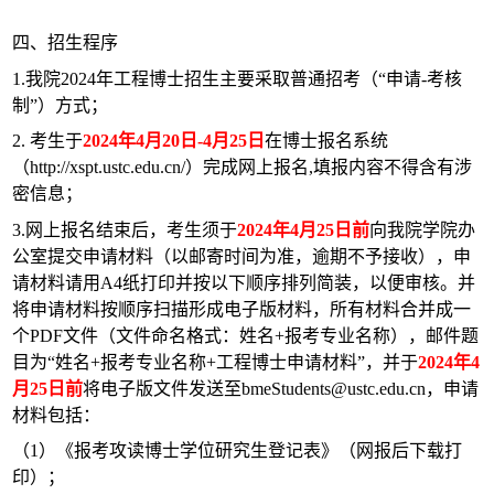
四、招生程序
1.
我院
2024
年工程博士招生主要采取普通招考（“申请
-
考核
制”）方式；
2.
考生于
2024
年
4
月
20
日
-4
月
25
日
在博士报名系统
（
http://xspt.ustc.edu.cn/
）完成网上报名
,
填报内容不得含有涉
密信息；
3.
网上报名结束后，考生须于
2024
年
4
月
25
日前
向我院学院办
公室提交申请材料（以邮寄时间为准，逾期不予接收），申
请材料请用
A4
纸打印并按以下顺序排列简装，以便审核。并
将申请材料按顺序扫描形成电子版材料，所有材料合并成一
个
PDF
文件（文件命名格式：姓名
+
报考专业名称），邮件题
目为“姓名
+
报考专业名称
+
工程博士申请材料”，并于
2024
年
4
月
25
日前
将电子版文件发送至
bmeStudents@ustc.edu.cn
，申请
材料包括：
（
1
）《报考攻读博士学位研究生登记表》（网报后下载打
印）；