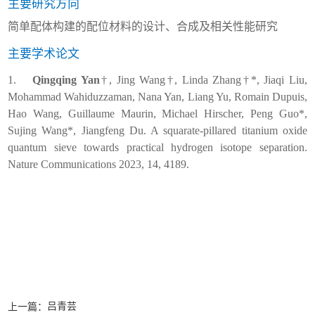
主要研究方向
简单配体构建的配位材料的设计、合成及相关性能研究
主要学术论文
1.
Qingqing Yan
†, Jing Wang†, Linda Zhang†*, Jiaqi Liu,
Mohammad Wahiduzzaman, Nana Yan, Liang Yu, Romain Dupuis,
Hao Wang, Guillaume Maurin, Michael Hirscher, Peng Guo*,
Sujing Wang*, Jiangfeng Du. A squarate-pillared titanium oxide
quantum sieve towards practical hydrogen isotope separation.
Nature Communications
2023, 14, 4189.
吕青芸
上一篇：