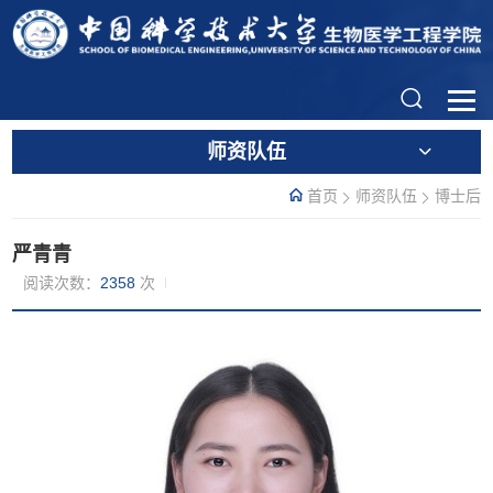
师资队伍
首页
师资队伍
博士后
严青青
阅读次数：
2358
次