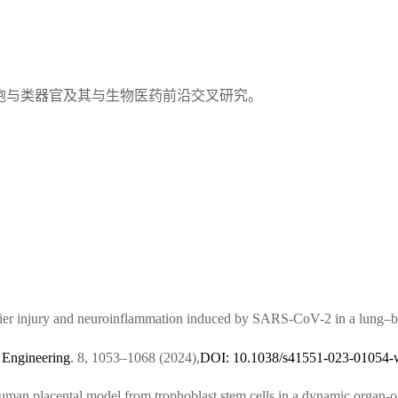
：
胞与类器官及其与生物医药前沿交叉研究。
：
ier injury and neuroinflammation induced by SARS-CoV-2 in a lung–br
 Engineering
. 8, 1053–1068 (2024),
DOI: 10.1038/s41551-023-01054-
uman placental model from trophoblast stem cells in a dynamic organ-o