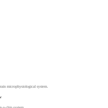
ain microphysiological system.
w
n-a-chip system.