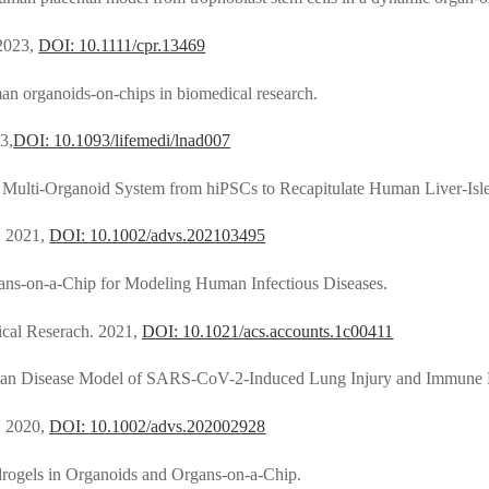
 2023,
DOI: 10.1111/cpr.13469
n organoids-on-chips in biomedical research.
3,
DOI: 10.1093/lifemedi/lnad007
 Multi-Organoid System from hiPSCs to Recapitulate Human Liver-Isle
 2021,
DOI: 10.1002/advs.202103495
ans-on-a-Chip for Modeling Human Infectious Diseases.
cal Reserach.
2021,
DOI: 10.1021/acs.accounts.1c00411
an Disease Model of SARS-CoV-2-Induced Lung Injury and Immune 
. 2020,
DOI: 10.1002/advs.202002928
rogels in Organoids and Organs-on-a-Chip.