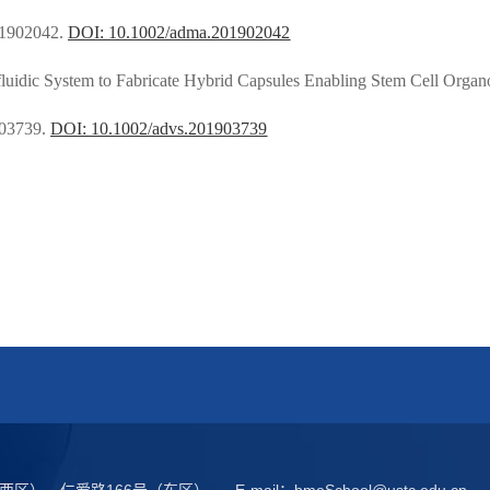
 1902042.
DOI: 10.1002/adma.201902042
luidic System to Fabricate Hybrid Capsules Enabling Stem Cell Organ
903739.
DOI: 10.1002/advs.201903739
西区），仁爱路166号（东区）
E-mail：
bmeSchool@ustc.edu.cn