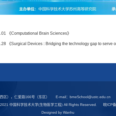
.01 《Computational Brain Sciences》
.28 《Surgical Devices : Bridging the technology gap to serve 
西区），仁爱路166号（东区）
E-mail：
bmeSchool@ustc.edu.cn
 © 2021 中国科学技术大学(生物医学工程) All Rights Reserved.
皖ICP备
Designed by
Wanhu